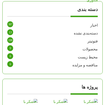
دسته بندی
387
اخبار
13
دسته‌بندی نشده
198
فتوتیتر
9
محصولات
6
محیط زیست
6
مناقصه و مزایده
پروژه ها