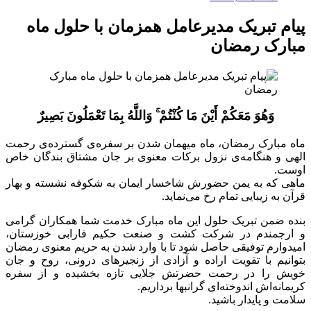
پیام تبریک مدیرعامل همزمان با حلول ماه
مبارک رمضان
وَهُوَ مَعَكُمْ أَيْنَ مَا كُنْتُمْ ۚ وَاللَّهُ بِمَا تَعْمَلُونَ بَصِيرٌ
ماه مبارک رمضان، ماه میهمان شدن بر سفره‌ی گسترده‌ی رحمت
الهی و هنگامه‌ی نزول برکات معنوی بر جان مشتاق بندگان خاص
اوست.
ماهی که به یمن حضورش شاخسار ایمان به شکوفه نشسته و بهار
قرآن به زیبایی تمام رخ می‌نماید.
بنده ضمن تبریک حلول این ماه مبارک خدمت شما همکاران گرامی
و ارجمندم در شرکت کشت و صنعت حکیم فارابی خوزستان،
امیدوارم توفیقی حاصل شود تا با وارد شدن به حریم معنوی رمضان
بتوانیم با تقویت اراده و آزادی از زنجیرهای درونی، روح و جان
خویش را در رحمت حضرتش جلایی تازه بخشیده و از سفره
کریمانه‌اش اندوخته‌ای گرانبها برداریم.
سلامت و پایدار باشید.