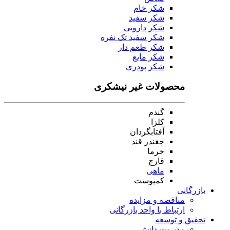
شکر خام
شکر سفید
شکر دارویی
شکر سفید تک نفره
شکر طعم دار
شکر مایع
شکر پودری
محصولات غیر نیشکری
گندم
کلزا
آفتابگردان
چغندر قند
خرما
قارچ
ماهی
کمپوست
بازرگانی
مناقصه و مزایده
ارتباط با واحد بازرگانی
تحقیق و توسعه
مدیریت دانش