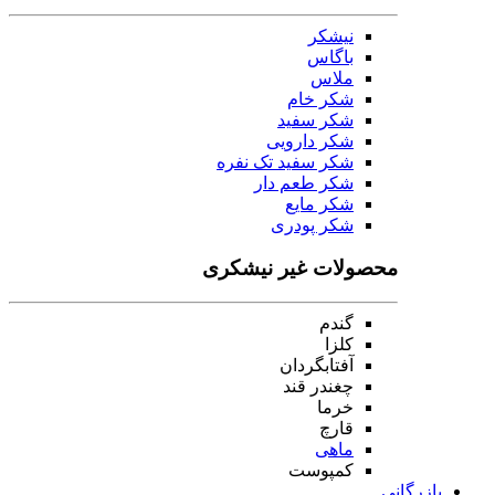
نیشکر
باگاس
ملاس
شکر خام
شکر سفید
شکر دارویی
شکر سفید تک نفره
شکر طعم دار
شکر مایع
شکر پودری
محصولات غیر نیشکری
گندم
کلزا
آفتابگردان
چغندر قند
خرما
قارچ
ماهی
کمپوست
بازرگانی