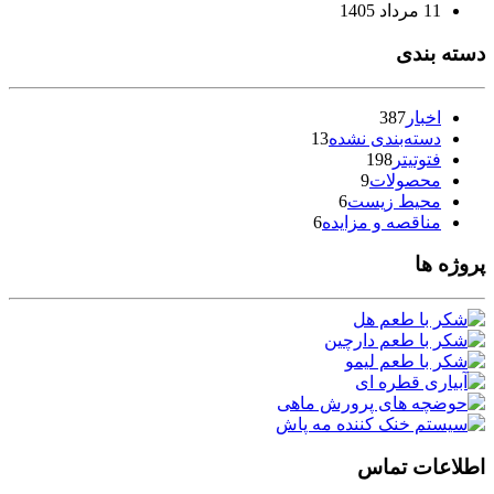
11 مرداد 1405
دسته بندی
اخبار
387
دسته‌بندی نشده
13
فتوتیتر
198
محصولات
9
محیط زیست
6
مناقصه و مزایده
6
پروژه ها
اطلاعات تماس