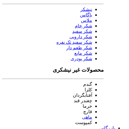
نیشکر
باگاس
ملاس
شکر خام
شکر سفید
شکر دارویی
شکر سفید تک نفره
شکر طعم دار
شکر مایع
شکر پودری
محصولات غیر نیشکری
گندم
کلزا
آفتابگردان
چغندر قند
خرما
قارچ
ماهی
کمپوست
بازرگانی