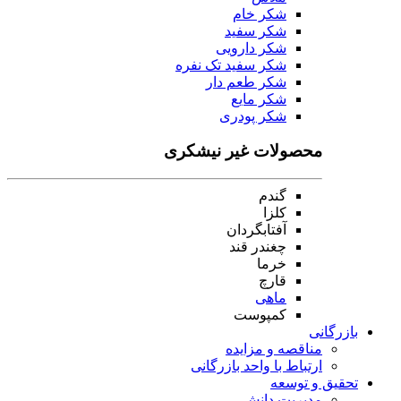
شکر خام
شکر سفید
شکر دارویی
شکر سفید تک نفره
شکر طعم دار
شکر مایع
شکر پودری
محصولات غیر نیشکری
گندم
کلزا
آفتابگردان
چغندر قند
خرما
قارچ
ماهی
کمپوست
بازرگانی
مناقصه و مزایده
ارتباط با واحد بازرگانی
تحقیق و توسعه
مدیریت دانش