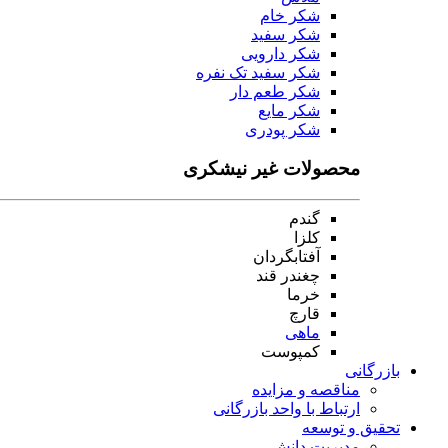
شکر خام
شکر سفید
شکر دارویی
شکر سفید تک نفره
شکر طعم دار
شکر مایع
شکر پودری
محصولات غیر نیشکری
گندم
کلزا
آفتابگردان
چغندر قند
خرما
قارچ
ماهی
کمپوست
بازرگانی
مناقصه و مزایده
ارتباط با واحد بازرگانی
تحقیق و توسعه
مدیریت دانش