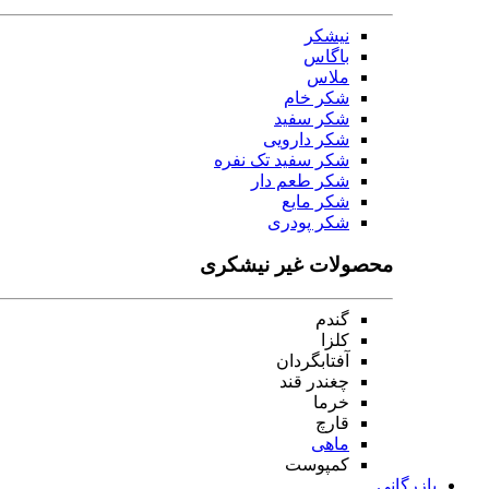
نیشکر
باگاس
ملاس
شکر خام
شکر سفید
شکر دارویی
شکر سفید تک نفره
شکر طعم دار
شکر مایع
شکر پودری
محصولات غیر نیشکری
گندم
کلزا
آفتابگردان
چغندر قند
خرما
قارچ
ماهی
کمپوست
بازرگانی