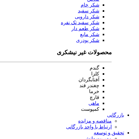
شکر خام
شکر سفید
شکر دارویی
شکر سفید تک نفره
شکر طعم دار
شکر مایع
شکر پودری
محصولات غیر نیشکری
گندم
کلزا
آفتابگردان
چغندر قند
خرما
قارچ
ماهی
کمپوست
بازرگانی
مناقصه و مزایده
ارتباط با واحد بازرگانی
تحقیق و توسعه
مدیریت دانش