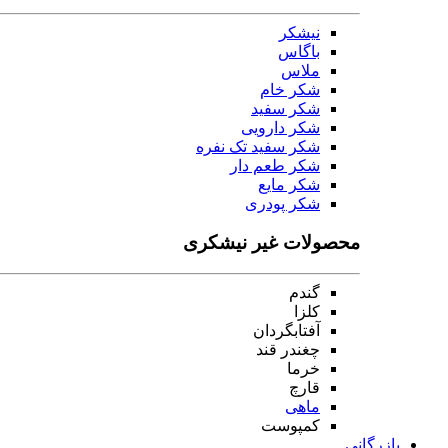
نیشکر
باگاس
ملاس
شکر خام
شکر سفید
شکر دارویی
شکر سفید تک نفره
شکر طعم دار
شکر مایع
شکر پودری
محصولات غیر نیشکری
گندم
کلزا
آفتابگردان
چغندر قند
خرما
قارچ
ماهی
کمپوست
بازرگانی