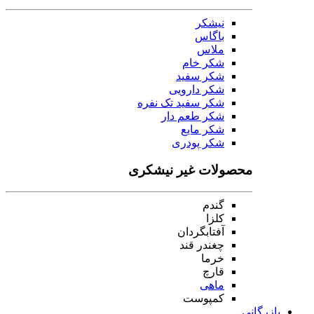
نیشکر
باگاس
ملاس
شکر خام
شکر سفید
شکر دارویی
شکر سفید تک نفره
شکر طعم دار
شکر مایع
شکر پودری
محصولات غیر نیشکری
گندم
کلزا
آفتابگردان
چغندر قند
خرما
قارچ
ماهی
کمپوست
بازرگانی