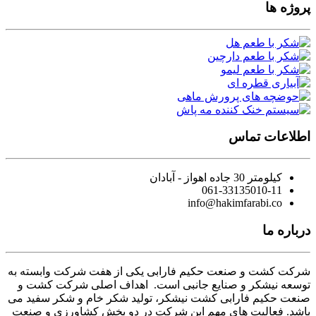
پروژه ها
اطلاعات تماس
کیلومتر 30 جاده اهواز - آبادان
061-33135010-11
info@hakimfarabi.co
درباره ما
شرکت کشت و صنعت حکیم فارابی یکی از هفت شرکت وابسته به
توسعه نیشکر و صنایع جانبی است. اهداف اصلی شرکت کشت و
صنعت حکیم فارابی کشت نیشکر، تولید شکر خام و شکر سفید می
باشد. فعالیت های مهم این شرکت در دو بخش کشاورزی و صنعت