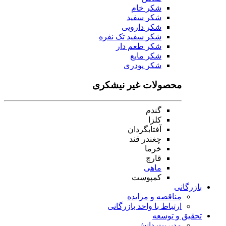
شکر خام
شکر سفید
شکر دارویی
شکر سفید تک نفره
شکر طعم دار
شکر مایع
شکر پودری
محصولات غیر نیشکری
گندم
کلزا
آفتابگردان
چغندر قند
خرما
قارچ
ماهی
کمپوست
بازرگانی
مناقصه و مزایده
ارتباط با واحد بازرگانی
تحقیق و توسعه
مدیریت دانش