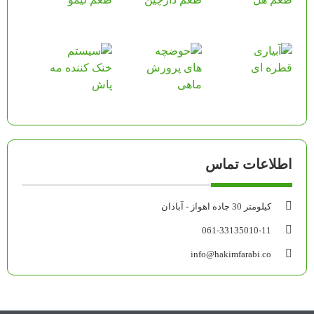
اطلاعات تماس
کیلومتر 30 جاده اهواز - آبادان
061-33135010-11
info@hakimfarabi.co