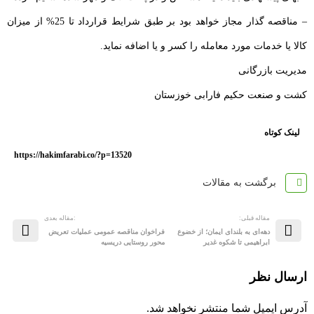
– مناقصه گذار مجاز خواهد بود بر طبق شرایط قرارداد تا 25% از میزان
کالا یا خدمات مورد معامله را کسر و یا اضافه نماید.
مدیریت بازرگانی
کشت و صنعت حکیم فارابی خوزستان
لینک کوتاه
https://hakimfarabi.co/?p=13520
برگشت به مقالات
مقاله قبلی:
:مقاله بعدی
دهه‌ای به بلندای ایمان؛ از خضوع
فراخوان مناقصه عمومی عملیات تعریض
ابراهیمی تا شکوه غدیر
محور روستایی دریسیه
ارسال نظر
آدرس ایمیل شما منتشر نخواهد شد.