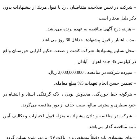
– شركت در تعیین صلاحیت متقاضیان ، رد يا قبول هريك از پيشنهادات بدون
ذکر دلیل مختار است.
– هزينه درج آگهي مناقصه به عهده برنده مي‌باشد.
-مدت اعتبار و قبول پیشنهادها حداقل 30 روز می‌باشد.
-محل تسلیم پیشنهادها، شرکت کشت و صنعت حکیم فارابی خوزستان واقع
در کیلومتر 35 جاده اهواز – آبادان.
– سپرده شرکت در مناقصه : 2,000,000,000 ریال.
– تضمین حسن انجام تعهدات 5% مبلغ معامله.
– هرگونه خط خوردگی، مخدوش بودن ، لاک گرفتگی اسناد و اشتباه در
جمع سطری و ستونی مبالغ، سبب حذف از دور مناقصه می‌گردد.
– شرکت در مناقصه و دادن پیشنهاد به منزله قبول اختیارات و تکالیف آیین
نامه مناقصه گذار می‌باشد.
– بهای پیشنهادی باید دقیقاً مشخص و در پاکت لاک و مهر شده تسلیم گردد.