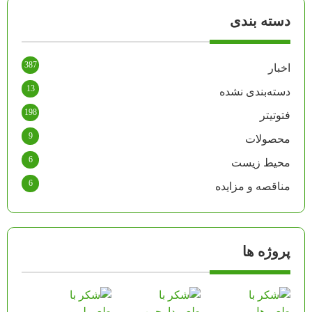
دسته بندی
387
اخبار
13
دسته‌بندی نشده
198
فتوتیتر
9
محصولات
6
محیط زیست
6
مناقصه و مزایده
پروژه ها