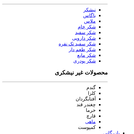
نیشکر
باگاس
ملاس
شکر خام
شکر سفید
شکر دارویی
شکر سفید تک نفره
شکر طعم دار
شکر مایع
شکر پودری
محصولات غیر نیشکری
گندم
کلزا
آفتابگردان
چغندر قند
خرما
قارچ
ماهی
کمپوست
بازرگانی