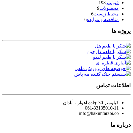
فتوتیتر
198
محصولات
9
محیط زیست
6
مناقصه و مزایده
6
پروژه ها
اطلاعات تماس
کیلومتر 30 جاده اهواز - آبادان
061-33135010-11
info@hakimfarabi.co
درباره ما