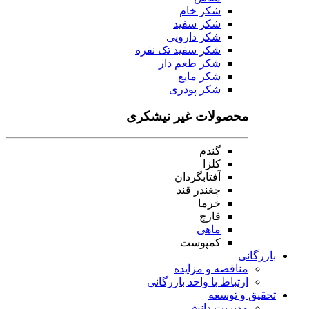
شکر خام
شکر سفید
شکر دارویی
شکر سفید تک نفره
شکر طعم دار
شکر مایع
شکر پودری
محصولات غیر نیشکری
گندم
کلزا
آفتابگردان
چغندر قند
خرما
قارچ
ماهی
کمپوست
بازرگانی
مناقصه و مزایده
ارتباط با واحد بازرگانی
تحقیق و توسعه
مدیریت دانش