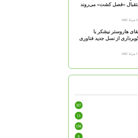
تقبال «فصل کشت» می‌روند
اد 1405
قای هاروستر نیشکر با
وبرداری از نسل جدید فناوری
اد 1405
387
13
198
9