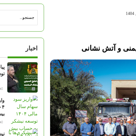
اخبار
پی
توس
14 مرد
وار
بیش از ۰
14 مرد
نیش