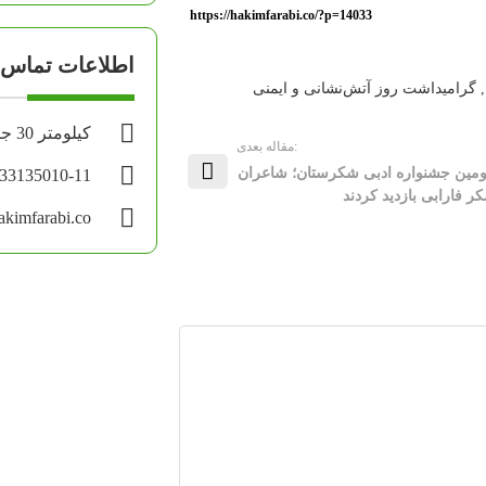
https://hakimfarabi.co/?p=14033
اطلاعات تماس
,
گرامیداشت روز آتش‌نشانی و ایمنی
کیلومتر 30 جاده اهواز - آبادان
:مقاله بعدی
ومین جشنواره ادبی شکرستان؛ شاعران
-33135010-11
کر فارابی بازدید کردند
kimfarabi.co