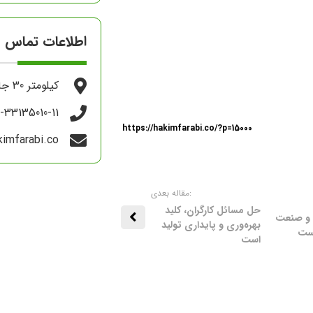
اطلاعات تماس
کیلومتر 30 جاده اهواز - آبادان
1-33135010-11
https://hakimfarabi.co/?p=15000
imfarabi.co
:مقاله بعدی
حل مسائل کارگران، کلید
ت و صنعت
بهره‌وری و پایداری تولید
است
است