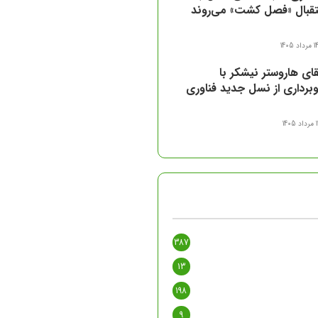
تقبال «فصل کشت» می‌روند
مرداد 1405
قای هاروستر نیشکر با
وبرداری از نسل جدید فناوری
داد 1405
387
13
198
9