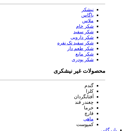
نیشکر
باگاس
ملاس
شکر خام
شکر سفید
شکر دارویی
شکر سفید تک نفره
شکر طعم دار
شکر مایع
شکر پودری
محصولات غیر نیشکری
گندم
کلزا
آفتابگردان
چغندر قند
خرما
قارچ
ماهی
کمپوست
بازرگانی