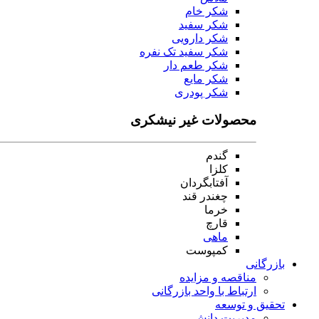
شکر خام
شکر سفید
شکر دارویی
شکر سفید تک نفره
شکر طعم دار
شکر مایع
شکر پودری
محصولات غیر نیشکری
گندم
کلزا
آفتابگردان
چغندر قند
خرما
قارچ
ماهی
کمپوست
بازرگانی
مناقصه و مزایده
ارتباط با واحد بازرگانی
تحقیق و توسعه
مدیریت دانش