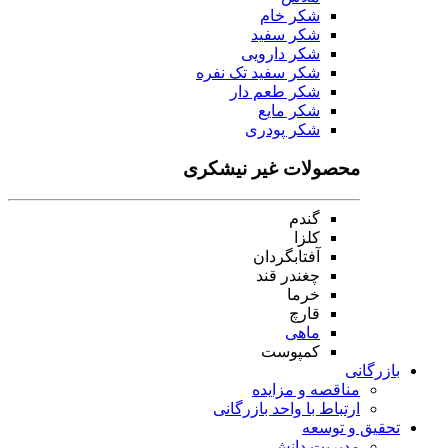
شکر خام
شکر سفید
شکر دارویی
شکر سفید تک نفره
شکر طعم دار
شکر مایع
شکر پودری
محصولات غیر نیشکری
گندم
کلزا
آفتابگردان
چغندر قند
خرما
قارچ
ماهی
کمپوست
بازرگانی
مناقصه و مزایده
ارتباط با واحد بازرگانی
تحقیق و توسعه
مدیریت دانش