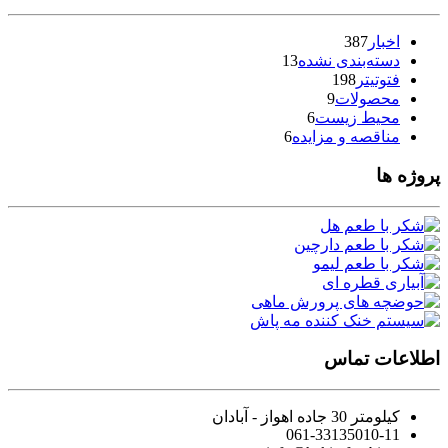
اخبار
387
دسته‌بندی نشده
13
فتوتیتر
198
محصولات
9
محیط زیست
6
مناقصه و مزایده
6
پروژه ها
اطلاعات تماس
کیلومتر 30 جاده اهواز - آبادان
061-33135010-11