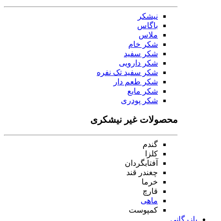
نیشکر
باگاس
ملاس
شکر خام
شکر سفید
شکر دارویی
شکر سفید تک نفره
شکر طعم دار
شکر مایع
شکر پودری
محصولات غیر نیشکری
گندم
کلزا
آفتابگردان
چغندر قند
خرما
قارچ
ماهی
کمپوست
بازرگانی