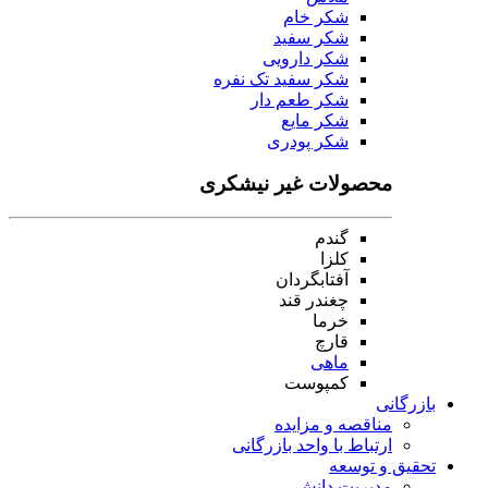
شکر خام
شکر سفید
شکر دارویی
شکر سفید تک نفره
شکر طعم دار
شکر مایع
شکر پودری
محصولات غیر نیشکری
گندم
کلزا
آفتابگردان
چغندر قند
خرما
قارچ
ماهی
کمپوست
بازرگانی
مناقصه و مزایده
ارتباط با واحد بازرگانی
تحقیق و توسعه
مدیریت دانش