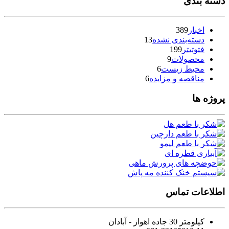
دسته بندی
اخبار
389
دسته‌بندی نشده
13
فتوتیتر
199
محصولات
9
محیط زیست
6
مناقصه و مزایده
6
پروژه ها
اطلاعات تماس
کیلومتر 30 جاده اهواز - آبادان