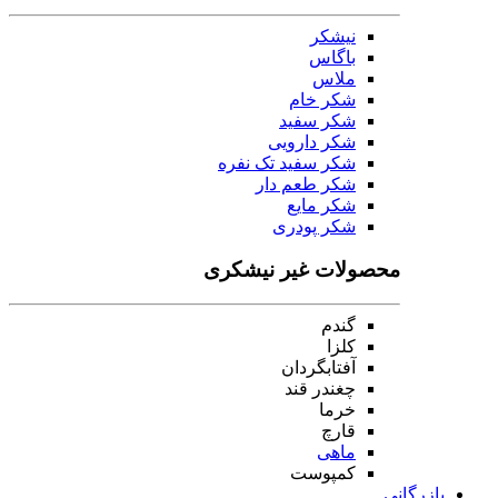
نیشکر
باگاس
ملاس
شکر خام
شکر سفید
شکر دارویی
شکر سفید تک نفره
شکر طعم دار
شکر مایع
شکر پودری
محصولات غیر نیشکری
گندم
کلزا
آفتابگردان
چغندر قند
خرما
قارچ
ماهی
کمپوست
بازرگانی