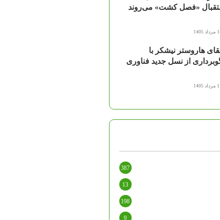
تقبال «فصل کشت» می‌روند
اد 1405
قای هاروستر نیشکر با
وبرداری از نسل جدید فناوری
اد 1405
387
13
198
9