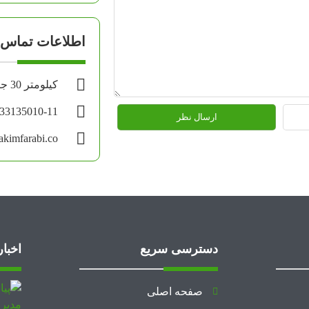
اطلاعات تماس
کیلومتر 30 جاده اهواز - آبادان
-33135010-11
kimfarabi.co
دسترسی سریع
اخبار
صفحه اصلی