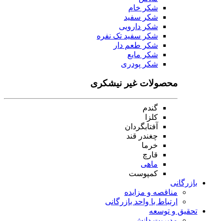
شکر خام
شکر سفید
شکر دارویی
شکر سفید تک نفره
شکر طعم دار
شکر مایع
شکر پودری
محصولات غیر نیشکری
گندم
کلزا
آفتابگردان
چغندر قند
خرما
قارچ
ماهی
کمپوست
بازرگانی
مناقصه و مزایده
ارتباط با واحد بازرگانی
تحقیق و توسعه
مدیریت دانش