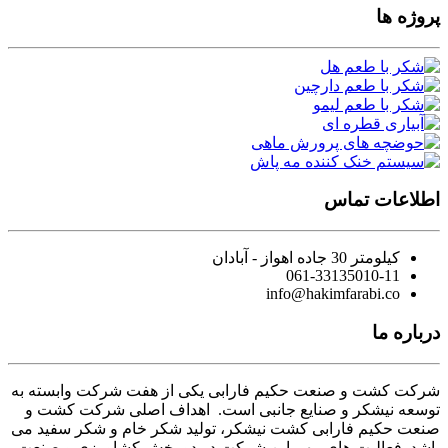
پروژه ها
اطلاعات تماس
کیلومتر 30 جاده اهواز - آبادان
061-33135010-11
info@hakimfarabi.co
درباره ما
شرکت کشت و صنعت حکیم فارابی یکی از هفت شرکت وابسته به
توسعه نیشکر و صنایع جانبی است. اهداف اصلی شرکت کشت و
صنعت حکیم فارابی کشت نیشکر، تولید شکر خام و شکر سفید می
باشد. فعالیت های مهم این شرکت در دو بخش کشاورزی و صنعت