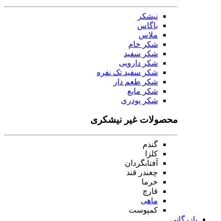
نیشکر
باگاس
ملاس
شکر خام
شکر سفید
شکر دارویی
شکر سفید تک نفره
شکر طعم دار
شکر مایع
شکر پودری
محصولات غیر نیشکری
گندم
کلزا
آفتابگردان
چغندر قند
خرما
قارچ
ماهی
کمپوست
بازرگانی