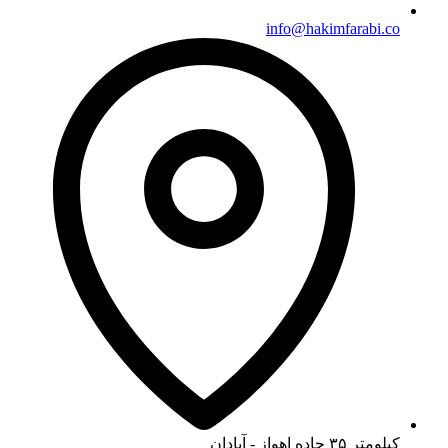
info@hakimfarabi.co
کیلومتر ۳۵ جاده اهواز - آبادان