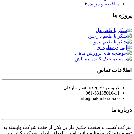
مناقصه و مزایده
6
پروژه ها
اطلاعات تماس
کیلومتر 30 جاده اهواز - آبادان
061-33135010-11
info@hakimfarabi.co
درباره ما
شرکت کشت و صنعت حکیم فارابی یکی از هفت شرکت وابسته به
توسعه نیشکر و صنایع جانبی است. اهداف اصلی شرکت کشت و