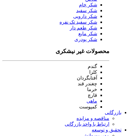
شکر خام
شکر سفید
شکر دارویی
شکر سفید تک نفره
شکر طعم دار
شکر مایع
شکر پودری
محصولات غیر نیشکری
گندم
کلزا
آفتابگردان
چغندر قند
خرما
قارچ
ماهی
کمپوست
بازرگانی
مناقصه و مزایده
ارتباط با واحد بازرگانی
تحقیق و توسعه
مدیریت دانش