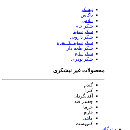
نیشکر
باگاس
ملاس
شکر خام
شکر سفید
شکر دارویی
شکر سفید تک نفره
شکر طعم دار
شکر مایع
شکر پودری
محصولات غیر نیشکری
گندم
کلزا
آفتابگردان
چغندر قند
خرما
قارچ
ماهی
کمپوست
بازرگانی