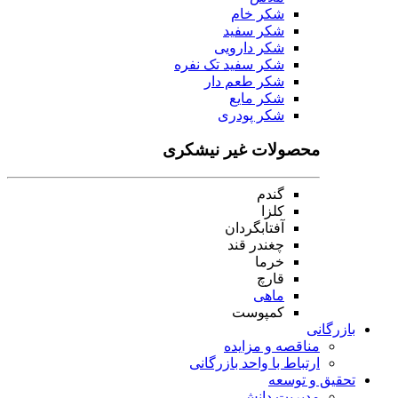
شکر خام
شکر سفید
شکر دارویی
شکر سفید تک نفره
شکر طعم دار
شکر مایع
شکر پودری
محصولات غیر نیشکری
گندم
کلزا
آفتابگردان
چغندر قند
خرما
قارچ
ماهی
کمپوست
بازرگانی
مناقصه و مزایده
ارتباط با واحد بازرگانی
تحقیق و توسعه
مدیریت دانش