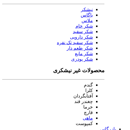
نیشکر
باگاس
ملاس
شکر خام
شکر سفید
شکر دارویی
شکر سفید تک نفره
شکر طعم دار
شکر مایع
شکر پودری
محصولات غیر نیشکری
گندم
کلزا
آفتابگردان
چغندر قند
خرما
قارچ
ماهی
کمپوست
بازرگانی