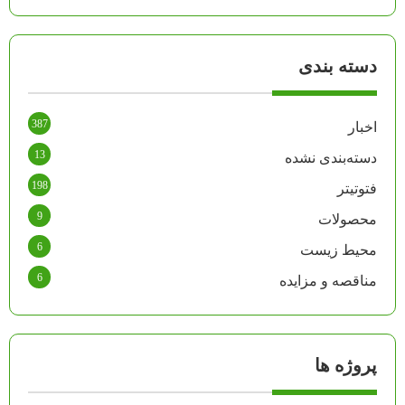
دسته بندی
387
اخبار
13
دسته‌بندی نشده
198
فتوتیتر
9
محصولات
6
محیط زیست
6
مناقصه و مزایده
پروژه ها