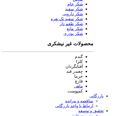
شکر خام
شکر سفید
شکر دارویی
شکر سفید تک نفره
شکر طعم دار
شکر مایع
شکر پودری
محصولات غیر نیشکری
گندم
کلزا
آفتابگردان
چغندر قند
خرما
قارچ
ماهی
کمپوست
بازرگانی
مناقصه و مزایده
ارتباط با واحد بازرگانی
تحقیق و توسعه
مدیریت دانش