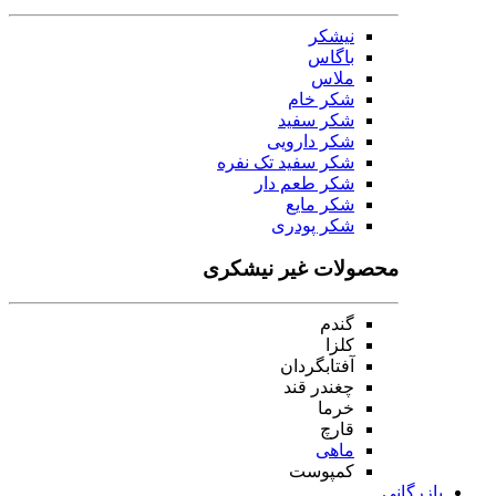
نیشکر
باگاس
ملاس
شکر خام
شکر سفید
شکر دارویی
شکر سفید تک نفره
شکر طعم دار
شکر مایع
شکر پودری
محصولات غیر نیشکری
گندم
کلزا
آفتابگردان
چغندر قند
خرما
قارچ
ماهی
کمپوست
بازرگانی