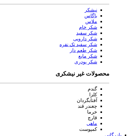
نیشکر
باگاس
ملاس
شکر خام
شکر سفید
شکر دارویی
شکر سفید تک نفره
شکر طعم دار
شکر مایع
شکر پودری
محصولات غیر نیشکری
گندم
کلزا
آفتابگردان
چغندر قند
خرما
قارچ
ماهی
کمپوست
بازرگانی