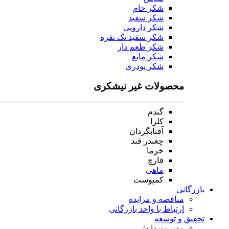
شکر خام
شکر سفید
شکر دارویی
شکر سفید تک نفره
شکر طعم دار
شکر مایع
شکر پودری
محصولات غیر نیشکری
گندم
کلزا
آفتابگردان
چغندر قند
خرما
قارچ
ماهی
کمپوست
بازرگانی
مناقصه و مزایده
ارتباط با واحد بازرگانی
تحقیق و توسعه
مدیریت دانش