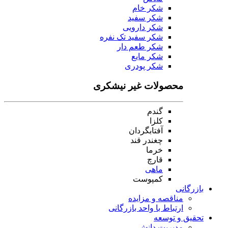
شکر خام
شکر سفید
شکر دارویی
شکر سفید تک نفره
شکر طعم دار
شکر مایع
شکر پودری
محصولات غیر نیشکری
گندم
کلزا
آفتابگردان
چغندر قند
خرما
قارچ
ماهی
کمپوست
بازرگانی
مناقصه و مزایده
ارتباط با واحد بازرگانی
تحقیق و توسعه
مدیریت دانش