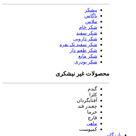
نیشکر
باگاس
ملاس
شکر خام
شکر سفید
شکر دارویی
شکر سفید تک نفره
شکر طعم دار
شکر مایع
شکر پودری
محصولات غیر نیشکری
گندم
کلزا
آفتابگردان
چغندر قند
خرما
قارچ
ماهی
کمپوست
بازرگانی