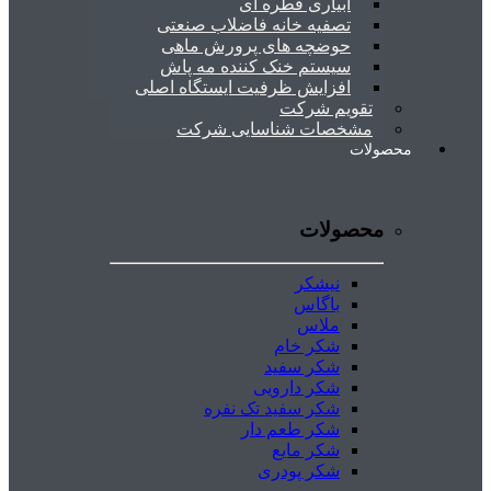
آبیاری قطره ای
تصفیه خانه فاضلاب صنعتی
حوضچه های پرورش ماهی
سیستم خنک کننده مه پاش
افزایش ظرفیت ایستگاه اصلی
تقویم شرکت
مشخصات شناسایی شرکت
محصولات
محصولات
نیشکر
باگاس
ملاس
شکر خام
شکر سفید
شکر دارویی
شکر سفید تک نفره
شکر طعم دار
شکر مایع
شکر پودری