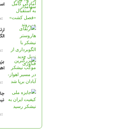
اس
14 مرد
ارت
الگ
11 مرد
بزر
اهو
11 مرد
جای
نیش
11 مرد