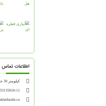
اطلاعات تماس
کیلومتر 30 جاده اهواز - آبادان
-33135010-11
kimfarabi.co