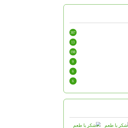
387
13
198
9
6
6