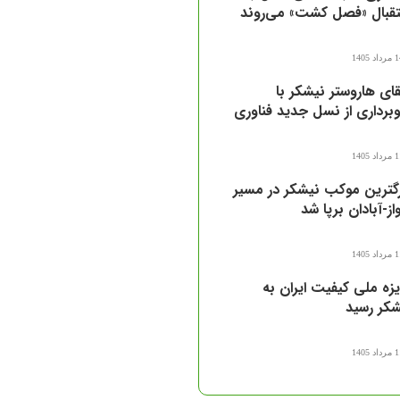
تقبال «فصل کشت» می‌روند
اد 1405
قای هاروستر نیشکر با
وبرداری از نسل جدید فناوری
اد 1405
گترین موکب نیشکر در مسیر
از-آبادان برپا شد
اد 1405
زه ملی کیفیت ایران به
کر رسید
اد 1405