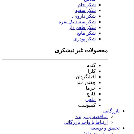
شکر خام
شکر سفید
شکر دارویی
شکر سفید تک نفره
شکر طعم دار
شکر مایع
شکر پودری
محصولات غیر نیشکری
گندم
کلزا
آفتابگردان
چغندر قند
خرما
قارچ
ماهی
کمپوست
بازرگانی
مناقصه و مزایده
ارتباط با واحد بازرگانی
تحقیق و توسعه
مدیریت دانش