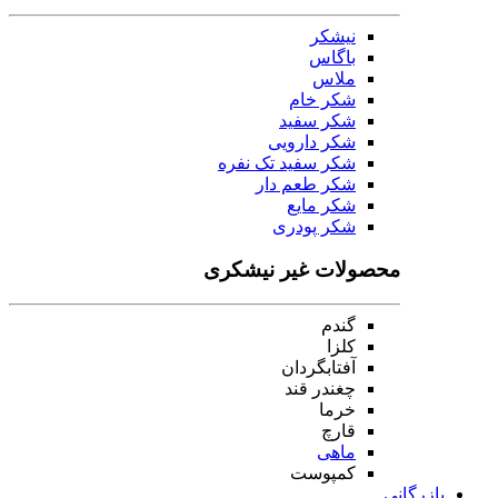
نیشکر
باگاس
ملاس
شکر خام
شکر سفید
شکر دارویی
شکر سفید تک نفره
شکر طعم دار
شکر مایع
شکر پودری
محصولات غیر نیشکری
گندم
کلزا
آفتابگردان
چغندر قند
خرما
قارچ
ماهی
کمپوست
بازرگانی