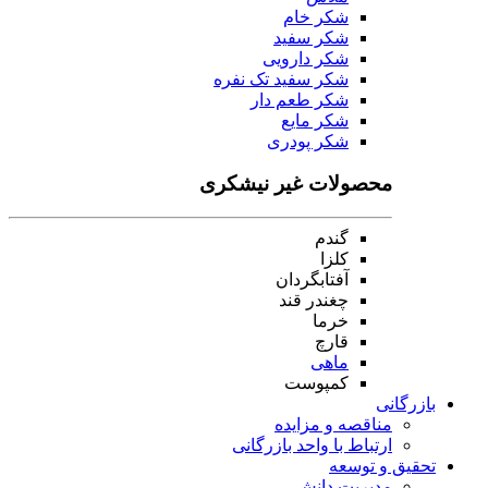
شکر خام
شکر سفید
شکر دارویی
شکر سفید تک نفره
شکر طعم دار
شکر مایع
شکر پودری
محصولات غیر نیشکری
گندم
کلزا
آفتابگردان
چغندر قند
خرما
قارچ
ماهی
کمپوست
بازرگانی
مناقصه و مزایده
ارتباط با واحد بازرگانی
تحقیق و توسعه
مدیریت دانش