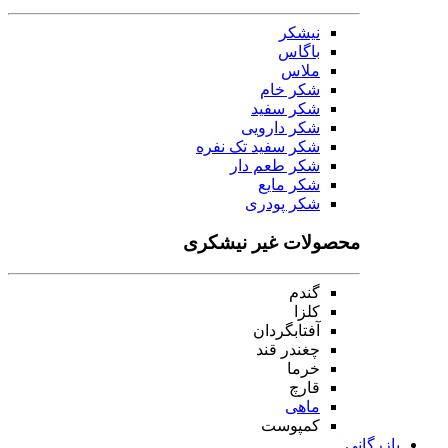
نیشکر
باگاس
ملاس
شکر خام
شکر سفید
شکر دارویی
شکر سفید تک نفره
شکر طعم دار
شکر مایع
شکر پودری
محصولات غیر نیشکری
گندم
کلزا
آفتابگردان
چغندر قند
خرما
قارچ
ماهی
کمپوست
بازرگانی