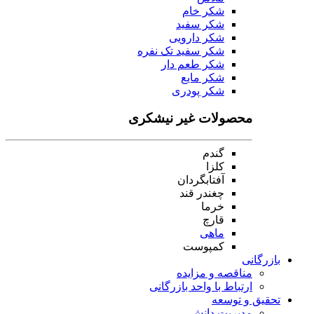
شکر خام
شکر سفید
شکر دارویی
شکر سفید تک نفره
شکر طعم دار
شکر مایع
شکر پودری
محصولات غیر نیشکری
گندم
کلزا
آفتابگردان
چغندر قند
خرما
قارچ
ماهی
کمپوست
بازرگانی
مناقصه و مزایده
ارتباط با واحد بازرگانی
تحقیق و توسعه
مدیریت دانش