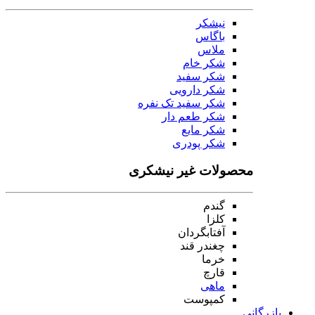
نیشکر
باگاس
ملاس
شکر خام
شکر سفید
شکر دارویی
شکر سفید تک نفره
شکر طعم دار
شکر مایع
شکر پودری
محصولات غیر نیشکری
گندم
کلزا
آفتابگردان
چغندر قند
خرما
قارچ
ماهی
کمپوست
بازرگانی