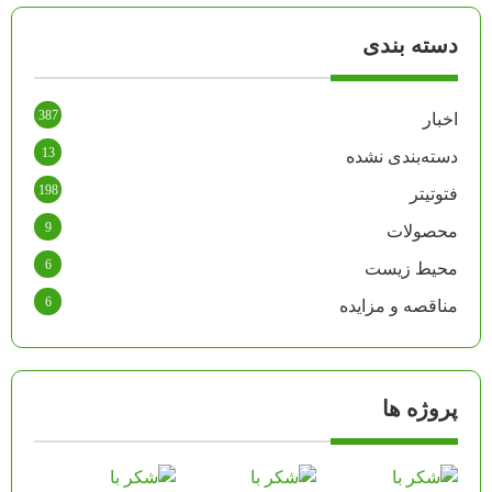
دسته بندی
387
اخبار
13
دسته‌بندی نشده
198
فتوتیتر
9
محصولات
6
محیط زیست
6
مناقصه و مزایده
پروژه ها