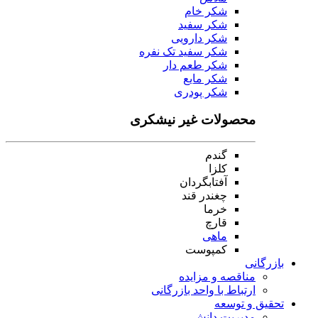
شکر خام
شکر سفید
شکر دارویی
شکر سفید تک نفره
شکر طعم دار
شکر مایع
شکر پودری
محصولات غیر نیشکری
گندم
کلزا
آفتابگردان
چغندر قند
خرما
قارچ
ماهی
کمپوست
بازرگانی
مناقصه و مزایده
ارتباط با واحد بازرگانی
تحقیق و توسعه
مدیریت دانش