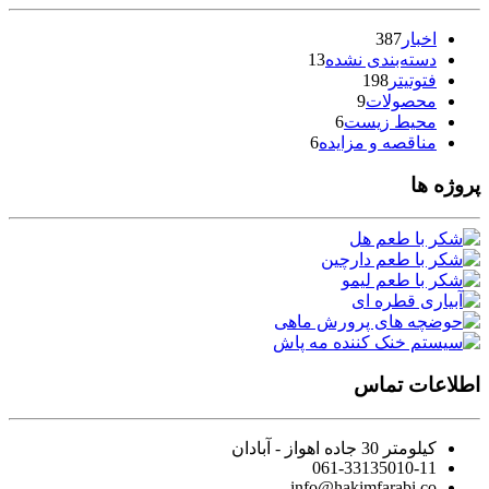
اخبار
387
دسته‌بندی نشده
13
فتوتیتر
198
محصولات
9
محیط زیست
6
مناقصه و مزایده
6
پروژه ها
اطلاعات تماس
کیلومتر 30 جاده اهواز - آبادان
061-33135010-11
info@hakimfarabi.co