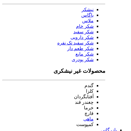
نیشکر
باگاس
ملاس
شکر خام
شکر سفید
شکر دارویی
شکر سفید تک نفره
شکر طعم دار
شکر مایع
شکر پودری
محصولات غیر نیشکری
گندم
کلزا
آفتابگردان
چغندر قند
خرما
قارچ
ماهی
کمپوست
بازرگانی