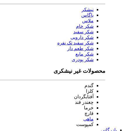
نیشکر
باگاس
ملاس
شکر خام
شکر سفید
شکر دارویی
شکر سفید تک نفره
شکر طعم دار
شکر مایع
شکر پودری
محصولات غیر نیشکری
گندم
کلزا
آفتابگردان
چغندر قند
خرما
قارچ
ماهی
کمپوست
بازرگانی