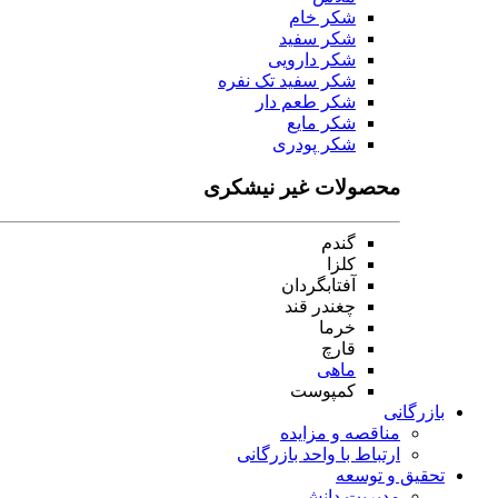
شکر خام
شکر سفید
شکر دارویی
شکر سفید تک نفره
شکر طعم دار
شکر مایع
شکر پودری
محصولات غیر نیشکری
گندم
کلزا
آفتابگردان
چغندر قند
خرما
قارچ
ماهی
کمپوست
بازرگانی
مناقصه و مزایده
ارتباط با واحد بازرگانی
تحقیق و توسعه
مدیریت دانش