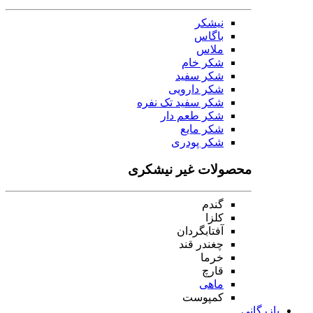
نیشکر
باگاس
ملاس
شکر خام
شکر سفید
شکر دارویی
شکر سفید تک نفره
شکر طعم دار
شکر مایع
شکر پودری
محصولات غیر نیشکری
گندم
کلزا
آفتابگردان
چغندر قند
خرما
قارچ
ماهی
کمپوست
بازرگانی