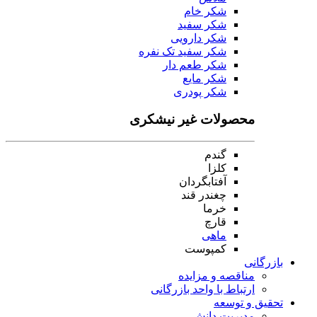
شکر خام
شکر سفید
شکر دارویی
شکر سفید تک نفره
شکر طعم دار
شکر مایع
شکر پودری
محصولات غیر نیشکری
گندم
کلزا
آفتابگردان
چغندر قند
خرما
قارچ
ماهی
کمپوست
بازرگانی
مناقصه و مزایده
ارتباط با واحد بازرگانی
تحقیق و توسعه
مدیریت دانش